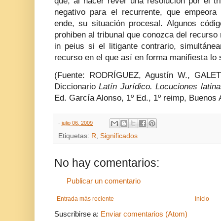
que, al hacer rever una resolución por el t
negativo para el recurrente, que empeora l
ende, su situación procesal. Algunos códig
prohiben al tribunal que conozca del recurso 
in peius si el litigante contrario, simultán
recurso en el que así en forma manifiesta lo s
(Fuente: RODRÍGUEZ, Agustín W., GALE
Diccionario
Latín Jurídico. Locuciones latina
Ed. García Alonso, 1º Ed., 1º reimp, Buenos A
-
julio 06, 2009
Etiquetas:
R
,
Significados
No hay comentarios:
Publicar un comentario
Entrada más reciente
Inicio
Suscribirse a:
Enviar comentarios (Atom)