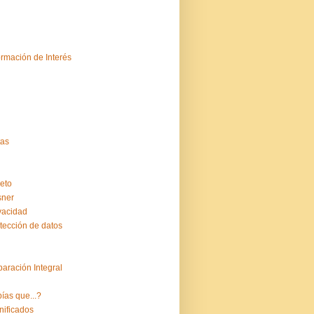
ormación de Interés
tas
eto
sner
vacidad
tección de datos
aración Integral
ías que...?
nificados