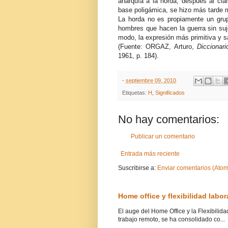
anarquía a la horda, después al clan
base poligámica, se hizo más tarde
La horda no es propiamente un grup
hombres que hacen la guerra sin suje
modo, la expresión más primitiva y sa
(Fuente: ORGAZ, Arturo,
Diccionar
1961, p. 184).
-
septiembre 09, 2010
Etiquetas:
H
,
Significados
No hay comentarios:
Publicar un comentario
Entrada más reciente
Suscribirse a:
Enviar comentarios (Atom
Home office y flexibilidad labo
El auge del Home Office y la Flexibilid
trabajo remoto, se ha consolidado co...