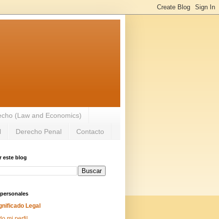
recho (Law and Economics)
l
Derecho Penal
Contacto
 este blog
 personales
gnificado Legal
do mi perfil