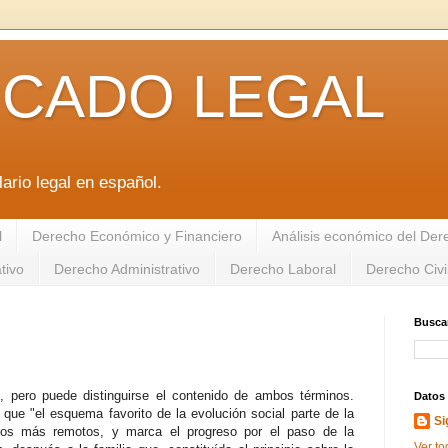
ICADO LEGAL
ario legal en español.
l
Derecho Económico y Financiero
Análisis económico del De
tivo
Derecho Administrativo
Derecho Laboral
Derecho Civi
Buscar
", pero puede distinguirse el contenido de ambos términos.
Datos
 que "el esquema favorito de la evolución social parte de la
Si
mpos más remotos, y marca el progreso por el paso de la
Ver to