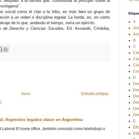
, después a la familia que, constituída al principio sobre la
 monógama".
o social como el clan o la tribu; es más bien un grupo de
Etique
ción a un orden o disciplina regular. La horda, es, en cierto
A
lvaje de lo que, andando el tiempo, sería un ejército.
Aná
io de Derecho y Ciencias Sociales,
Ed. Assandri, Córdoba,
Asi
B
C
Cib
Cód
Cód
Cos
D
Der
Der
Inicio
Entrada antigua
Der
Der
)
Der
Der
ral: Aspectos legales clave en Argentina
E
Efi
ad Laboral El home office , también conocido como teletrabajo o
Ext