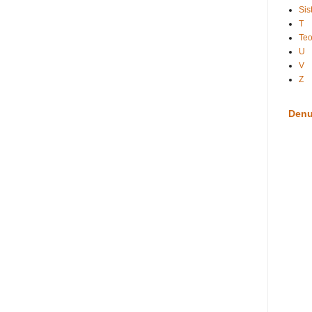
Sis
T
Te
U
V
Z
Denu