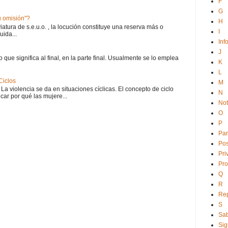
F
G
 u omisión"?
H
atura de s.e.u.o. , la locución constituye una reserva más o
I
uida...
Inf
J
o que significa al final, en la parte final. Usualmente se lo emplea
K
L
Ciclos
M
 La violencia se da en situaciones cíclicas. El concepto de ciclo
N
car por qué las mujere...
No
O
P
Par
Po
Pri
Pro
Q
R
Rep
S
Sab
Sig