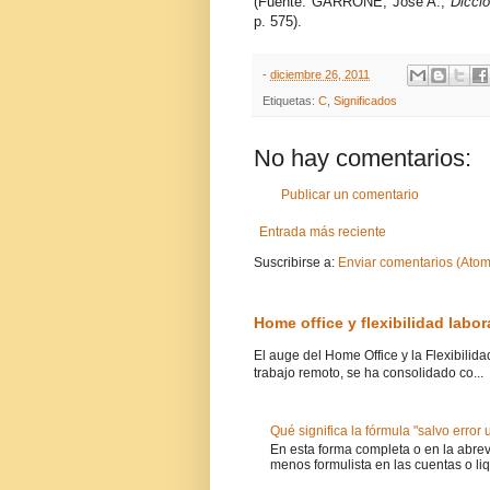
(Fuente: GARRONE, José A.,
Diccio
p. 575).
-
diciembre 26, 2011
Etiquetas:
C
,
Significados
No hay comentarios:
Publicar un comentario
Entrada más reciente
Suscribirse a:
Enviar comentarios (Atom
Home office y flexibilidad labo
El auge del Home Office y la Flexibilid
trabajo remoto, se ha consolidado co...
Qué significa la fórmula "salvo error
En esta forma completa o en la abrevi
menos formulista en las cuentas o liq