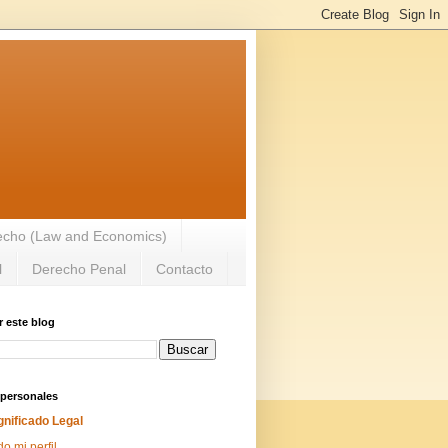
recho (Law and Economics)
l
Derecho Penal
Contacto
 este blog
 personales
gnificado Legal
do mi perfil