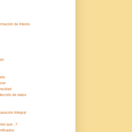
ormación de Interés
tas
eto
sner
vacidad
tección de datos
aración Integral
ías que...?
nificados