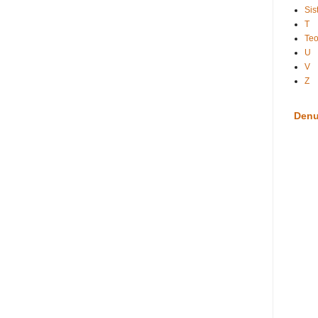
Sis
T
Te
U
V
Z
Denu