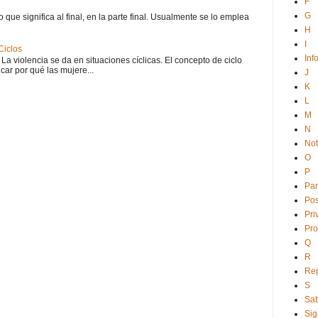
F
G
o que significa al final, en la parte final. Usualmente se lo emplea
H
I
Ciclos
Inf
 La violencia se da en situaciones cíclicas. El concepto de ciclo
car por qué las mujere...
J
K
L
M
N
No
O
P
Par
Po
Pri
Pro
Q
R
Rep
S
Sab
Sig