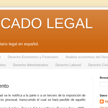
ICADO LEGAL
ario legal en español.
l
Derecho Económico y Financiero
Análisis económico del De
tivo
Derecho Administrativo
Derecho Laboral
Derecho Civi
Buscar
ento
l se le notifica a la parte o a un tercero de la imposición de
Datos
cto procesal, transcurrido el cual se hará pasible de aquello
Si
Ver to