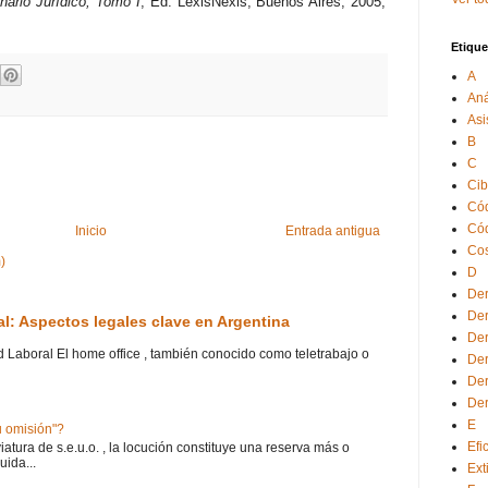
nario Jurídico, Tomo I
, Ed. LexisNexis, Buenos Aires, 2005,
Etique
A
Aná
Asi
B
C
Cib
Cód
Cód
Inicio
Entrada antigua
Cos
)
D
Der
Der
ral: Aspectos legales clave en Argentina
Der
ad Laboral El home office , también conocido como teletrabajo o
Der
Der
Der
E
 u omisión"?
Efi
atura de s.e.u.o. , la locución constituye una reserva más o
uida...
Ext