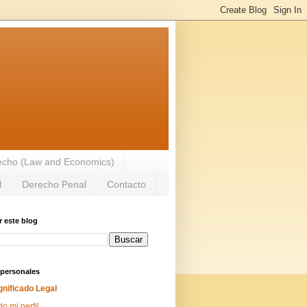
recho (Law and Economics)
l
Derecho Penal
Contacto
 este blog
 personales
gnificado Legal
do mi perfil