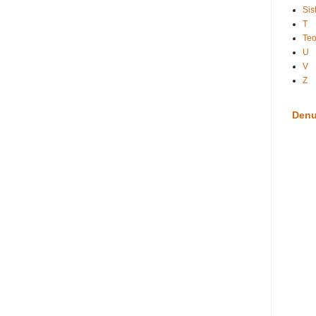
Sis
T
Te
U
V
Z
Denu