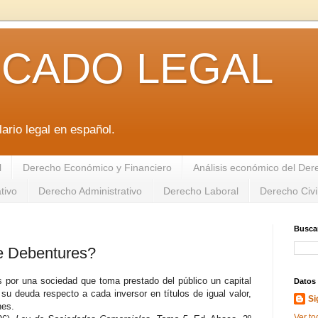
ICADO LEGAL
ario legal en español.
l
Derecho Económico y Financiero
Análisis económico del De
tivo
Derecho Administrativo
Derecho Laboral
Derecho Civi
Buscar
de Debentures?
s por una sociedad que toma prestado del público un capital
Datos
 su deuda respecto a cada inversor en títulos de igual valor,
Si
nes.
Ver to