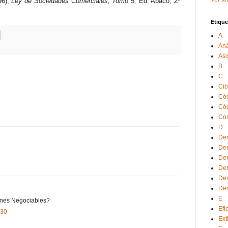
96),
Ley de Sociedades Comerciales, Tomo 5,
Ed. Abaco, 2º
Etique
A
Aná
Asi
B
C
Cib
Cód
Cód
Cos
D
Der
Der
Der
Der
Der
Der
E
iones Negociables?
Efi
:30
Ext