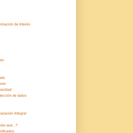
ormación de Interés
tas
eto
sner
vacidad
tección de datos
aración Integral
ías que...?
nificados