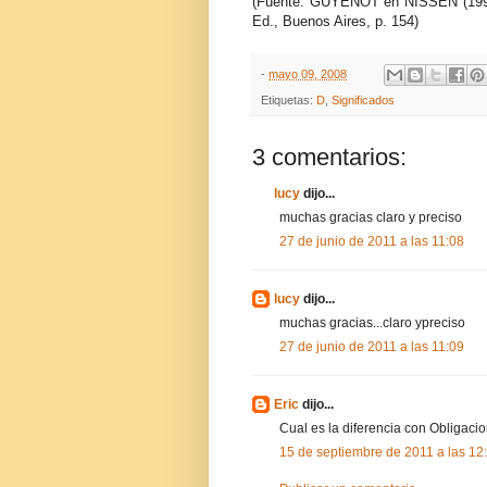
(Fuente: GUYENOT en NISSEN (19
Ed., Buenos Aires, p. 154)
-
mayo 09, 2008
Etiquetas:
D
,
Significados
3 comentarios:
lucy
dijo...
muchas gracias claro y preciso
27 de junio de 2011 a las 11:08
lucy
dijo...
muchas gracias...claro ypreciso
27 de junio de 2011 a las 11:09
Eric
dijo...
Cual es la diferencia con Obligac
15 de septiembre de 2011 a las 12