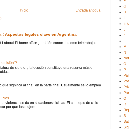
F
G
Inicio
Entrada antigua
H
I
)
Inf
J
ral: Aspectos legales clave en Argentina
K
L
ad Laboral El home office , también conocido como teletrabajo o
M
N
No
 u omisión"?
O
atura de s.e.u.o. , la locución constituye una reserva más o
P
uida...
Par
Po
o que significa al final, en la parte final. Usualmente se lo emplea
Pri
Pro
Ciclos
Q
 La violencia se da en situaciones cíclicas. El concepto de ciclo
R
car por qué las mujere...
Rep
S
Sab
Sig