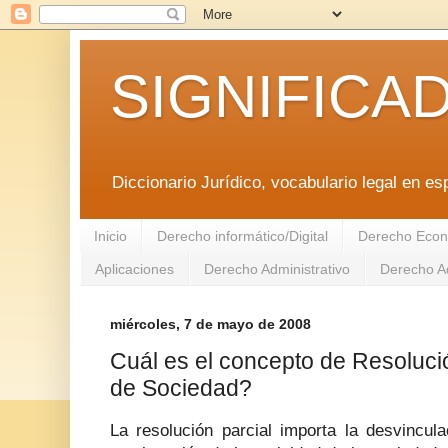
SIGNIFICA
Diccionario Jurídico, vocabulario legal en es
Inicio
Derecho informático/Digital
Derecho Econ
Aplicaciones
Derecho Administrativo
Derecho Ad
miércoles, 7 de mayo de 2008
Cuál es el concepto de Resolució
de Sociedad?
La resolución parcial importa la desvincul