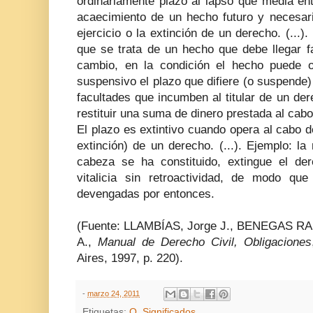
ordinariamente plazo al lapso que media ent
acaecimiento de un hecho futuro y necesari
ejercicio o la extinción de un derecho. (...).
que se trata de un hecho que debe llegar f
cambio, en la condición el hecho puede o 
suspensivo el plazo que difiere (o suspende) 
facultades que incumben al titular de un der
restituir una suma de dinero prestada al cabo
El plazo es extintivo cuando opera al cabo d
extinción) de un derecho. (...). Ejemplo: l
cabeza se ha constituido, extingue el de
vitalicia sin retroactividad, de modo qu
devengadas por entonces.
(Fuente: LLAMBÍAS, Jorge J., BENEGAS RAF
A.,
Manual de Derecho Civil, Obligaciones
Aires, 1997, p. 220).
-
marzo 24, 2011
Etiquetas:
O
,
Significados