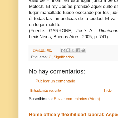
valle de Hinnom; en este lugar junto a Jerus
Moloch. El rey Josías prohibió aquel culto sa
lugar mancillado fuese execrado por los jud
él todas las inmundicias de la ciudad. El va
en lugar maldito.
(Fuente: GARRONE, José A.,
Dicciona
LexisNexis, Buenos Aires, 2005, p. 741).
-
mayo 10, 2011
Etiquetas:
G
,
Significados
No hay comentarios:
Publicar un comentario
Entrada más reciente
Inicio
Suscribirse a:
Enviar comentarios (Atom)
Home office y flexibilidad laboral: Aspe