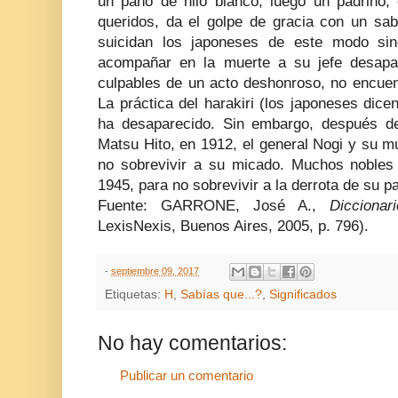
un paño de hilo blanco; luego un padrino,
queridos, da el golpe de gracia con un sab
suicidan los japoneses de este modo sin
acompañar en la muerte a su jefe desapa
culpables de un acto deshonroso, no encuen
La práctica del harakiri (los japoneses dic
ha desaparecido. Sin embargo, después de
Matsu Hito, en 1912, el general Nogi y su muj
no sobrevivir a su micado. Muchos nobles
1945, para no sobrevivir a la derrota de su pa
Fuente: GARRONE, José A.,
Dicciona
LexisNexis, Buenos Aires, 2005, p. 796).
-
septiembre 09, 2017
Etiquetas:
H
,
Sabías que...?
,
Significados
No hay comentarios:
Publicar un comentario