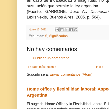
en caso de incapacidad o indignidad; no qu
sustitución que permite la ley argentina.
(Fuente: GARRONE, José A.,
Dicciona
LexisNexis, Buenos Aires, 2005, p. 564).
-
junio 13, 2011
Etiquetas:
S
,
Significados
No hay comentarios:
Publicar un comentario
Entrada más reciente
Inicio
Suscribirse a:
Enviar comentarios (Atom)
Home office y flexibilidad laboral: Aspe
Argentina
El auge del Home Office y la Flexibilidad Laboral El
como teletrabajo o trabajo remoto, se ha consolidado