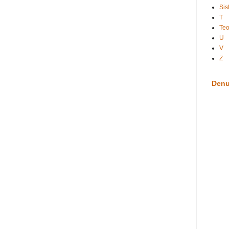
Sis
T
Te
U
V
Z
Denu