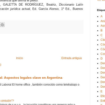
entencia que dirima el pleito.
W., GALETTA DE RODRÍGUEZ, Beatriz,
Diccionario Latín
cación jurídica actual
, Ed. García Alonso, 1º Ed., Buenos
Etique
A
Aná
Asi
B
C
Cib
Cód
Cód
Cos
Inicio
Entrada antigua
D
Der
)
Der
Der
Der
ral: Aspectos legales clave en Argentina
Der
ad Laboral El home office , también conocido como teletrabajo o
Der
E
Efi
Ext
 u omisión"?
atura de s.e.u.o. , la locución constituye una reserva más o