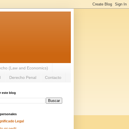
recho (Law and Economics)
l
Derecho Penal
Contacto
 este blog
 personales
gnificado Legal
do mi perfil