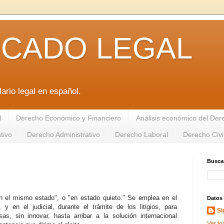
ICADO LEGAL
ario legal en español.
l
Derecho Económico y Financiero
Análisis económico del De
tivo
Derecho Administrativo
Derecho Laboral
Derecho Civi
Buscar
n el mismo estado", o "en estado quieto." Se emplea en el
Datos
 y en el judicial, durante el trámite de los litigios, para
Si
, sin innovar, hasta arribar a la solución internacional
Ver to