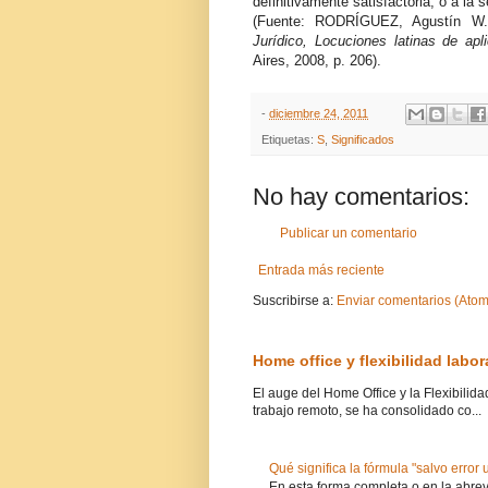
definitivamente satisfactoria, o a la s
(Fuente: RODRÍGUEZ, Agustín 
Jurídico, Locuciones latinas de apli
Aires, 2008, p. 206).
-
diciembre 24, 2011
Etiquetas:
S
,
Significados
No hay comentarios:
Publicar un comentario
Entrada más reciente
Suscribirse a:
Enviar comentarios (Atom
Home office y flexibilidad labo
El auge del Home Office y la Flexibilid
trabajo remoto, se ha consolidado co...
Qué significa la fórmula "salvo error
En esta forma completa o en la abrevi