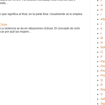
F
uida...
G
H
o que significa al final, en la parte final. Usualmente se lo emplea
I
Inf
J
Ciclos
 La violencia se da en situaciones cíclicas. El concepto de ciclo
K
car por qué las mujere...
L
M
N
No
O
P
Par
Po
Pri
Pro
Q
R
Rep
S
Sab
Sig