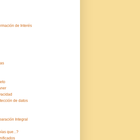
ormación de Interés
tas
eto
sner
vacidad
tección de datos
aración Integral
ías que...?
nificados