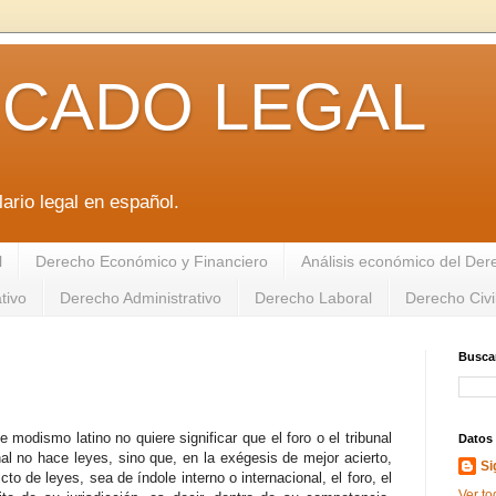
ICADO LEGAL
ario legal en español.
l
Derecho Económico y Financiero
Análisis económico del De
tivo
Derecho Administrativo
Derecho Laboral
Derecho Civi
Buscar
te modismo latino no quiere significar que el foro o el tribunal
Datos
nal no hace leyes, sino que, en la exégesis de mejor acierto,
Si
cto de leyes, sea de índole interno o internacional, el foro, el
Ver to