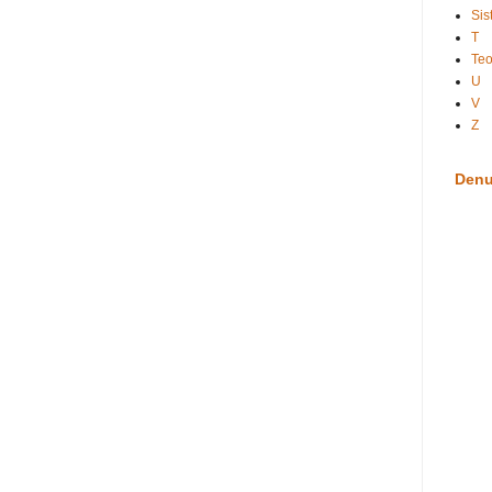
Sis
T
Te
U
V
Z
Denu