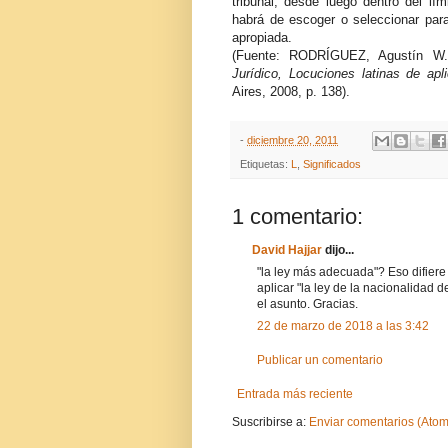
tribunal, desde luego dentro del lím
habrá de escoger o seleccionar para 
apropiada.
(Fuente: RODRÍGUEZ, Agustín 
Jurídico, Locuciones latinas de apli
Aires, 2008, p. 138).
-
diciembre 20, 2011
Etiquetas:
L
,
Significados
1 comentario:
David Hajjar
dijo...
"la ley más adecuada"? Eso difier
aplicar "la ley de la nacionalidad d
el asunto. Gracias.
22 de marzo de 2018 a las 3:42
Publicar un comentario
Entrada más reciente
Suscribirse a:
Enviar comentarios (Atom