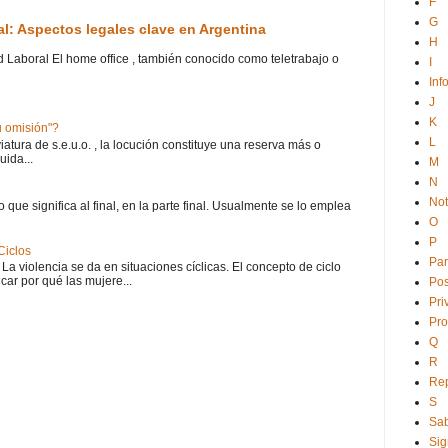
F
G
ral: Aspectos legales clave en Argentina
H
ad Laboral El home office , también conocido como teletrabajo o
I
Inf
J
K
 u omisión"?
L
atura de s.e.u.o. , la locución constituye una reserva más o
uida...
M
N
No
o que significa al final, en la parte final. Usualmente se lo emplea
O
P
Ciclos
Par
 La violencia se da en situaciones cíclicas. El concepto de ciclo
car por qué las mujere...
Po
Pri
Pro
Q
R
Rep
S
Sab
Sig