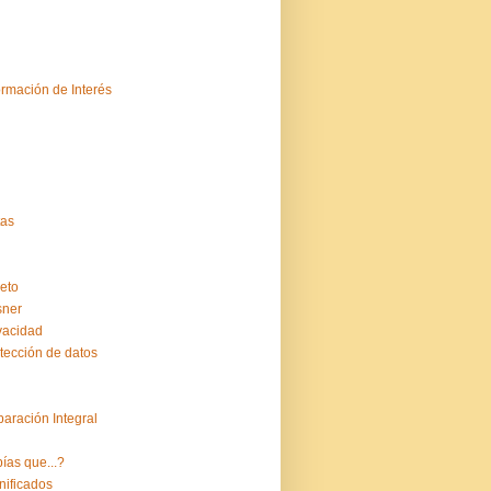
ormación de Interés
tas
eto
sner
vacidad
tección de datos
aración Integral
ías que...?
nificados