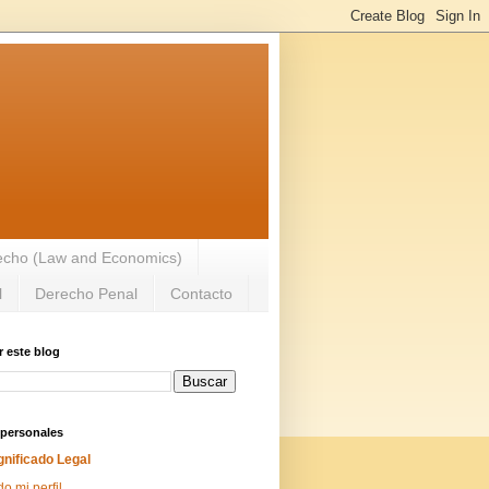
recho (Law and Economics)
l
Derecho Penal
Contacto
 este blog
 personales
gnificado Legal
do mi perfil