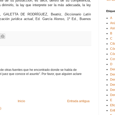
ite de su jurisdicción, es decir, dentro de su competencia,
dirimirlo, la lay que interprete ser la más adecuada, la ley
Etique
W., GALETTA DE RODRÍGUEZ, Beatriz,
Diccionario Latín
A
cación jurídica actual
, Ed. García Alonso, 1º Ed., Buenos
Aná
Asi
B
C
Cib
Cód
Cód
Cos
D
Der
e de otras fuentes que he encontrado donde se habla de
el juez que conoce el asunto". Por favor, que alguien aclare
Der
Der
Der
Der
Der
E
Inicio
Entrada antigua
Efi
)
Ext