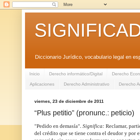
SIGNIFICA
Diccionario Jurídico, vocabulario legal en es
Inicio
Derecho informático/Digital
Derecho Econ
Aplicaciones
Derecho Administrativo
Derecho Ad
viernes, 23 de diciembre de 2011
“Plus petitio” (pronunc.: peticio)
"Pedido en demasía".
Significa:
Reclamar, parti
del crédito que se tiene contra el deudor y por el